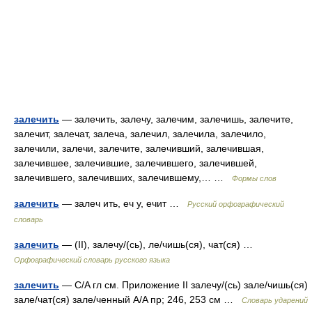
залечить
— залечить, залечу, залечим, залечишь, залечите,
залечит, залечат, залеча, залечил, залечила, залечило,
залечили, залечи, залечите, залечивший, залечившая,
залечившее, залечившие, залечившего, залечившей,
залечившего, залечивших, залечившему,… …
Формы слов
залечить
— залеч ить, еч у, ечит …
Русский орфографический
словарь
залечить
— (II), залечу/(сь), ле/чишь(ся), чат(ся) …
Орфографический словарь русского языка
залечить
— C/A гл см. Приложение II залечу/(сь) зале/чишь(ся)
зале/чат(ся) зале/ченный A/A пр; 246, 253 см …
Словарь ударений